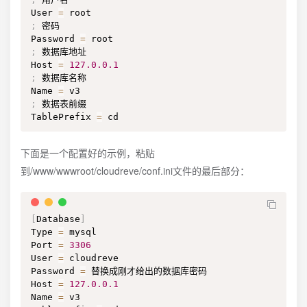
User 
=
;
 密码

Password 
=
;
 数据库地址

Host 
=
127.0
.0
.1
;
 数据库名称

Name 
=
;
 数据表前缀

TablePrefix 
=
 cd
下面是一个配置好的示例，粘贴
到/www/wwwroot/cloudreve/conf.ini文件的最后部分：
[
Database
]
Type 
=
 mysql

Port 
=
3306
User 
=
 cloudreve

Password 
=
 替换成刚才给出的数据库密码

Host 
=
127.0
.0
.1
Name 
=
 v3
