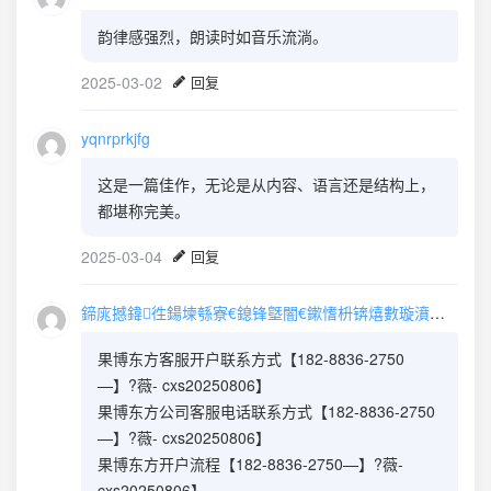
韵律感强烈，朗读时如音乐流淌。
2025-03-02
回复
yqnrprkjfg
这是一篇佳作，无论是从内容、语言还是结构上，
都堪称完美。
2025-03-04
回复
鍗庣撼鍏徃鍚堜綔寮€鎴锋墍闇€鏉愭枡锛熺數璇濆彿鐮?5587291507 寰俊STS5099
果博东方客服开户联系方式【182-8836-2750
—】?薇- cxs20250806】
果博东方公司客服电话联系方式【182-8836-2750
—】?薇- cxs20250806】
果博东方开户流程【182-8836-2750—】?薇-
cxs20250806】