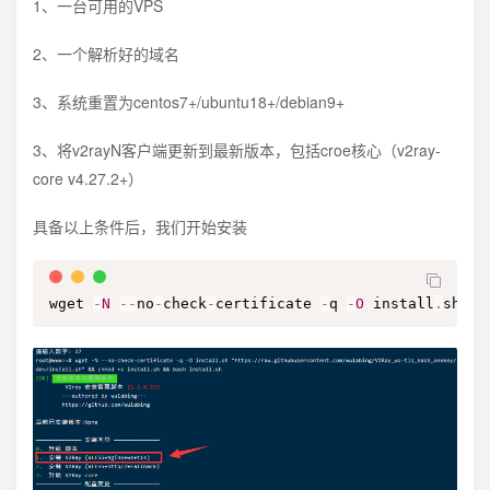
1、一台可用的VPS
2、一个解析好的域名
3、系统重置为centos7+/ubuntu18+/debian9+
3、将v2rayN客户端更新到最新版本，包括croe核心（v2ray-
core v4.27.2+）
具备以上条件后，我们开始安装
wget 
-
N
--
no
-
check
-
certificate 
-
q 
-
O
 install
.
sh 
"h