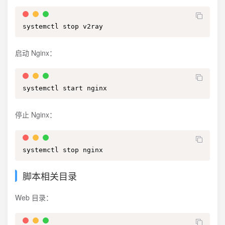
systemctl stop v2ray
启动 Nginx：
systemctl start nginx
停止 Nginx：
systemctl stop nginx
脚本相关目录
Web 目录：